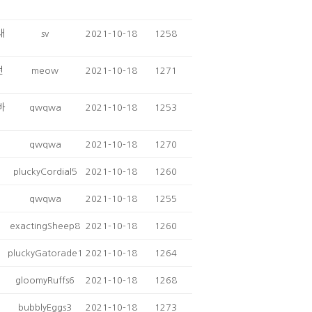
래
sv
2021-10-18
1258
전
meow
2021-10-18
1271
바
qwqwa
2021-10-18
1253
qwqwa
2021-10-18
1270
pluckyCordial5
2021-10-18
1260
qwqwa
2021-10-18
1255
exactingSheep8
2021-10-18
1260
pluckyGatorade1
2021-10-18
1264
gloomyRuffs6
2021-10-18
1268
bubblyEggs3
2021-10-18
1273