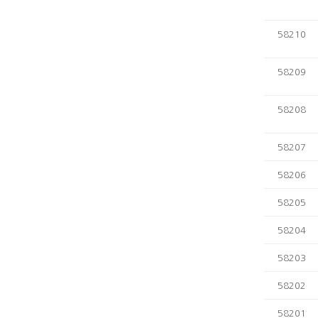
58210
58209
58208
58207
58206
58205
58204
58203
58202
58201