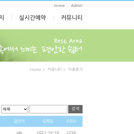
Home
Admin
지
실시간예약
커뮤니티
Home >
커뮤니티 >
이용후기
검색
글쓴이
등록일
조회수
sdv
2021-10-18
1250