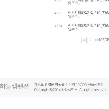
엔선시티홀덤게임 010 ,73
4626
임주소..
엔선시티홀덤게임 010 ,73
4625
임주소..
엔선시티홀덤게임 010 ,73
4624
임주소..
10802
10
10801
강원도 영월군 영월읍 삼옥리 1577-5 하늘샘펜션
Copyrightⓒ2014 하늘샘펜션. All rights reserved.