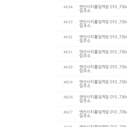
엔선시티홀덤게임 010 ,73
4634
임주소..
엔선시티홀덤게임 010 ,73
4633
임주소..
엔선시티홀덤게임 010 ,73
4632
임주소..
엔선시티홀덤게임 010 ,73
4631
임주소..
엔선시티홀덤게임 010 ,73
4630
임주소..
엔선시티홀덤게임 010 ,73
4629
임주소..
엔선시티홀덤게임 010 ,73
4628
임주소..
엔선시티홀덤게임 010 ,73
4627
임주소..