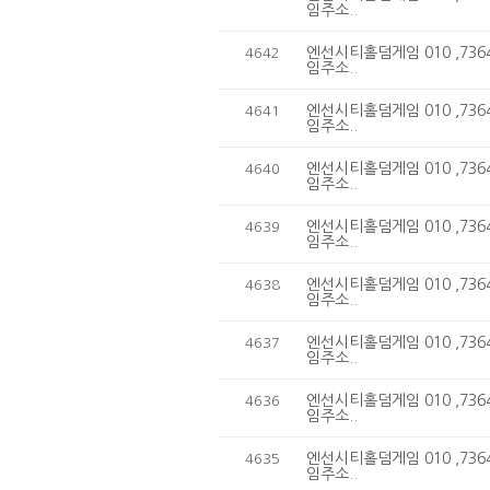
임주소..
엔선시티홀덤게임 010 ,73
4642
임주소..
엔선시티홀덤게임 010 ,73
4641
임주소..
엔선시티홀덤게임 010 ,73
4640
임주소..
엔선시티홀덤게임 010 ,73
4639
임주소..
엔선시티홀덤게임 010 ,73
4638
임주소..
엔선시티홀덤게임 010 ,73
4637
임주소..
엔선시티홀덤게임 010 ,73
4636
임주소..
엔선시티홀덤게임 010 ,73
4635
임주소..