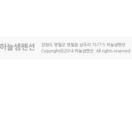
강원도 영월군 영월읍 삼옥리 1577-5 하늘샘펜션
Copyrightⓒ2014 하늘샘펜션. All rights reserved.