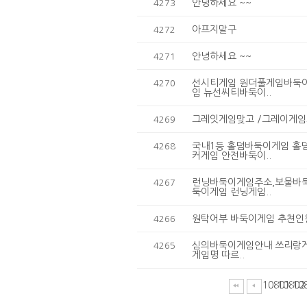
안녕하세요 ~~
4273
아프지말구
4272
안녕하세요 ~~
4271
선시티게임 원더풀게임바둑
4270
임 뉴선씨티바둑이..
그레잇게임맞고 /그레이게임포커 /
4269
국내1등 홀덤바둑이게임 홀
4268
커게임 안전바둑이..
런닝바둑이게임주소,보물바
4267
둑이게임 런닝게임..
원탁어부 바둑이게임 추쳔인원탁어부
4266
심의바둑이게임안내 쓰리랑게
4265
게임명 따르..
10801
10802
10