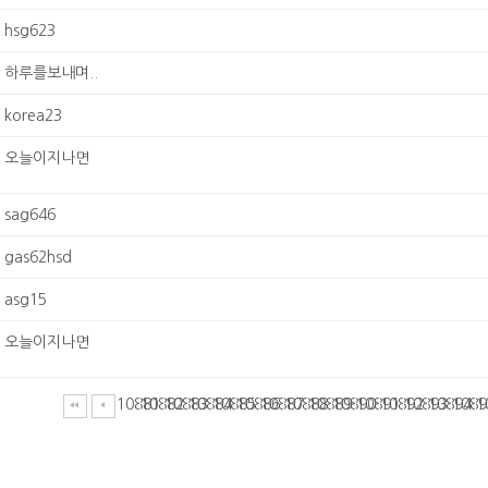
hsg623
하루를보내며..
korea23
오늘이지나면
sag646
gas62hsd
asg15
오늘이지나면
10881
10882
10883
10884
10885
10886
10887
10888
10889
10890
10891
10892
10893
10894
1089
1