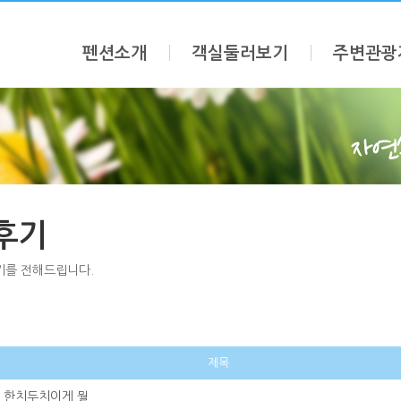
펜션소개
객실둘러보기
주변관광
후기
기를 전해드립니다.
제목
한치두치이게 뭘