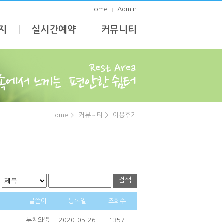
Home
Admin
지
실시간예약
커뮤니티
Home >
커뮤니티 >
이용후기
검색
글쓴이
등록일
조회수
두치와뿍
2020-05-26
1357