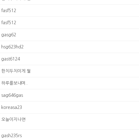
fasf512
fasf512
gasg62
hsg623hd2
gast6124
한치두치이게 뭘
하루를보내며..
sag646gas
koreasa23
오늘이지나면
gash235rs