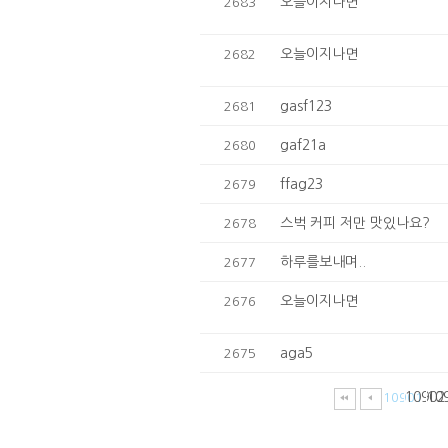
오늘이지나면
2683
오늘이지나면
2682
gasf123
2681
gaf21a
2680
ffag23
2679
스벅 커피 저만 맛있나요?
2678
하루를보내며..
2677
오늘이지나면
2676
aga5
2675
10902
10
10901