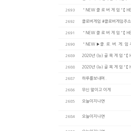
＂NEW 클 로 버 게 임＂【 HEL
2693
클로버게임 #클로버게임주소_ 배 
2692
＂NEW 클 로 버 게 임＂【 HEL
2691
＂NEW ▶클. 로. 버. 게. 임 주
2690
2020년 (뉴) 골 목 게 임＂【 H
2689
2020년 (뉴) 골 목 게 임＂【 H
2688
하루를보내며..
2687
무신 말이고 이게
2686
오늘이지나면
2685
오늘이지나면
2684