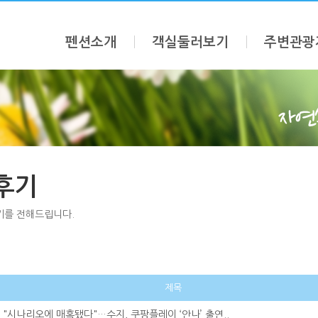
펜션소개
객실둘러보기
주변관광
후기
기를 전해드립니다.
제목
"시나리오에 매혹됐다"…수지, 쿠팡플레이 ‘안나’ 출연..