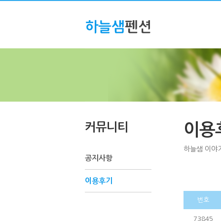
커뮤니티
이용
하늘샘 이야
공지사항
이용후기
번호
73845