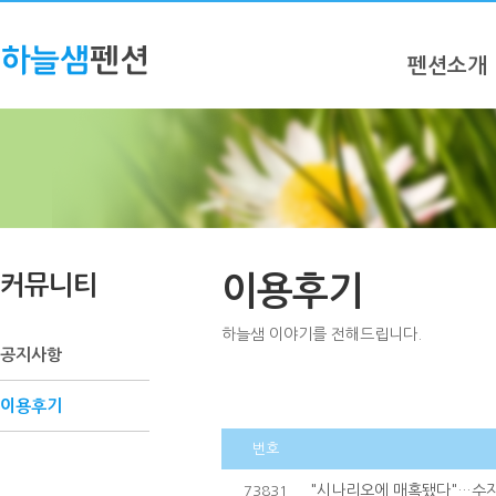
펜션소개
커뮤니티
이용후기
하늘샘 이야기를 전해드립니다.
공지사항
이용후기
번호
"시나리오에 매혹됐다"…수지,
73831