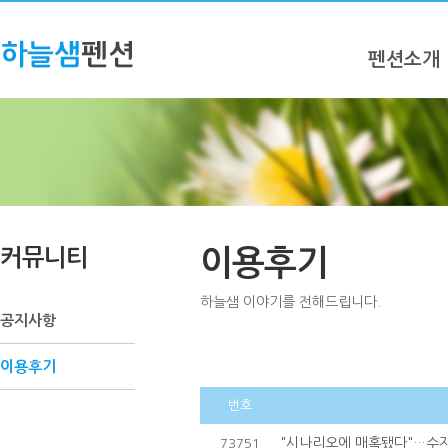
펜션소개
커뮤니티
이용후기
하늘샘 이야기를 전해드립니다.
공지사항
이용후기
번호
"시나리오에 매혹됐다"…수지,
73751