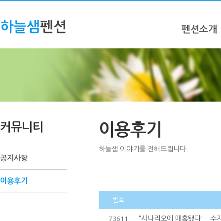
펜션소개
커뮤니티
이용후기
하늘샘 이야기를 전해드립니다.
공지사항
이용후기
번호
"시나리오에 매혹됐다"…수지,
73611